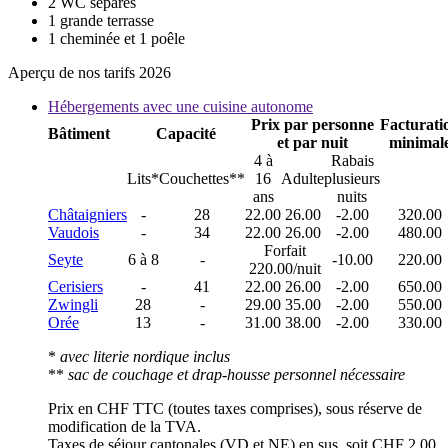
2 WC séparés
1 grande terrasse
1 cheminée et 1 poêle
Aperçu de nos tarifs 2026
Hébergements avec une cuisine autonome
Prix par personne
Facturati
Bâtiment
Capacité
et par nuit
minimal
4 à
Rabais
Lits*
Couchettes**
16
Adulte
plusieurs
ans
nuits
Châtaigniers
-
28
22.00
26.00
-2.00
320.00
Vaudois
-
34
22.00
26.00
-2.00
480.00
Forfait
Seyte
6 à 8
-
-10.00
220.00
220.00/nuit
Cerisiers
-
41
22.00
26.00
-2.00
650.00
Zwingli
28
-
29.00
35.00
-2.00
550.00
Orée
13
-
31.00
38.00
-2.00
330.00
*
avec literie nordique inclus
**
sac de couchage et drap-housse personnel nécessaire
Prix en CHF TTC (toutes taxes comprises), sous réserve de
modification de la TVA.
Taxes de séjour cantonales (VD et NE) en sus, soit CHF 2.00