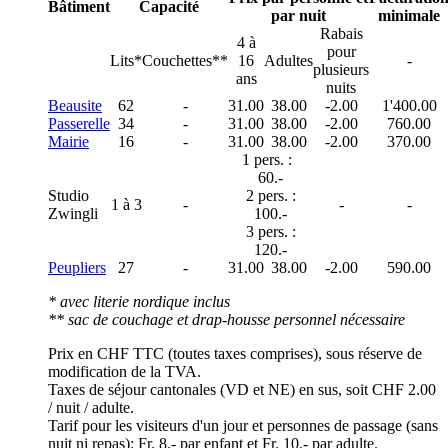
Bâtiment
Capacité
par nuit
minimale
Rabais
4 à
pour
Lits*
Couchettes**
16
Adultes
-
plusieurs
ans
nuits
Beausite
62
-
31.00
38.00
-2.00
1'400.00
Passerelle
34
-
31.00
38.00
-2.00
760.00
Mairie
16
-
31.00
38.00
-2.00
370.00
1 pers. :
60.-
Studio
2 pers. :
1 à 3
-
-
-
Zwingli
100.-
3 pers. :
120.-
Peupliers
27
-
31.00
38.00
-2.00
590.00
*
avec literie nordique inclus
**
sac de couchage et drap-housse personnel nécessaire
Prix en CHF TTC (toutes taxes comprises), sous réserve de
modification de la TVA.
Taxes de séjour cantonales (VD et NE) en sus, soit CHF 2.00
/ nuit / adulte.
Tarif pour les visiteurs d'un jour et personnes de passage (sans
nuit ni repas): Fr. 8.- par enfant et Fr. 10.- par adulte.