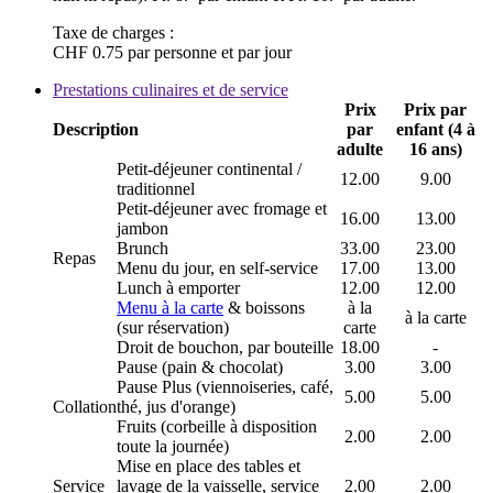
Taxe de charges :
CHF 0.75 par personne et par jour
Prestations culinaires et de service
Prix
Prix par
Description
par
enfant (4 à
adulte
16 ans)
Petit-déjeuner continental /
12.00
9.00
traditionnel
Petit-déjeuner avec fromage et
16.00
13.00
jambon
Brunch
33.00
23.00
Repas
Menu du jour, en self-service
17.00
13.00
Lunch à emporter
12.00
12.00
Menu à la carte
& boissons
à la
à la carte
(sur réservation)
carte
Droit de bouchon, par bouteille
18.00
-
Pause (pain & chocolat)
3.00
3.00
Pause Plus (viennoiseries, café,
5.00
5.00
Collation
thé, jus d'orange)
Fruits (corbeille à disposition
2.00
2.00
toute la journée)
Mise en place des tables et
Service
lavage de la vaisselle, service
2.00
2.00