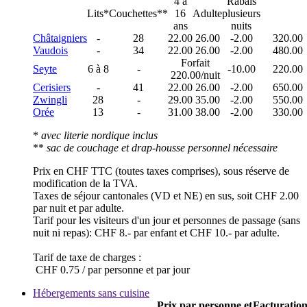
4 à
Rabais
Lits*
Couchettes**
16
Adulte
plusieurs
ans
nuits
Châtaigniers
-
28
22.00
26.00
-2.00
320.00
Vaudois
-
34
22.00
26.00
-2.00
480.00
Forfait
Seyte
6 à 8
-
-10.00
220.00
220.00/nuit
Cerisiers
-
41
22.00
26.00
-2.00
650.00
Zwingli
28
-
29.00
35.00
-2.00
550.00
Orée
13
-
31.00
38.00
-2.00
330.00
*
avec literie nordique inclus
**
sac de couchage et drap-housse personnel nécessaire
Prix en CHF TTC (toutes taxes comprises), sous réserve de
modification de la TVA.
Taxes de séjour cantonales (VD et NE) en sus, soit CHF 2.00
par nuit et par adulte.
Tarif pour les visiteurs d'un jour et personnes de passage (sans
nuit ni repas): CHF 8.- par enfant et CHF 10.- par adulte.
Tarif de taxe de charges :
CHF 0.75 / par personne et par jour
Hébergements sans cuisine
Prix par personne et
Facturatio