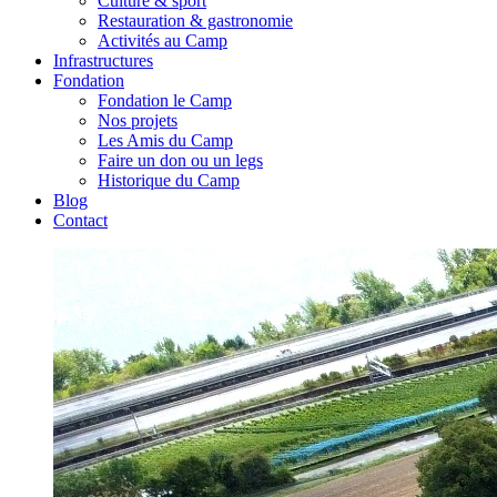
Culture & sport
Restauration & gastronomie
Activités au Camp
Infrastructures
Fondation
Fondation le Camp
Nos projets
Les Amis du Camp
Faire un don ou un legs
Historique du Camp
Blog
Contact