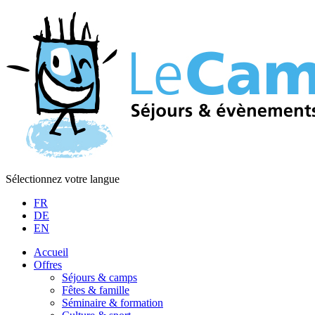
Sélectionnez votre langue
FR
DE
EN
Accueil
Offres
Séjours & camps
Fêtes & famille
Séminaire & formation