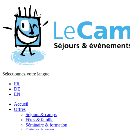
Sélectionnez votre langue
FR
DE
EN
Accueil
Offres
Séjours & camps
Fêtes & famille
Séminaire & formation